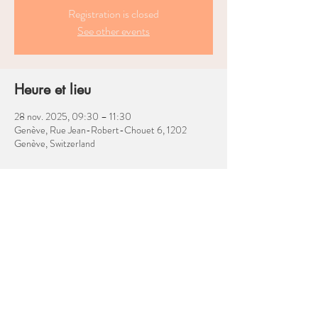
Registration is closed
See other events
Heure et lieu
28 nov. 2025, 09:30 – 11:30
Genève, Rue Jean-Robert-Chouet 6, 1202
Genève, Switzerland
À propos de l'événement
C'est un espace où vous pouvez parcourir ma 
collection de livres, vivre une relaxation guidée, 
explorer des techniques d'enveloppement ou de 
mouvement pour un accouchement plus facile, 
me poser des questions, et profiter de ce temps 
pour simplement être, vous sentir en sécurité, 
partager, sans chercher à être « réparée ». Tout le 
monde est le bienvenu : parents, futurs parents, 